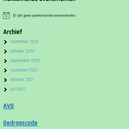
Er zijn geen aankomende evenementen.
B
e
r
Archief
i
c
h
november 2022
t
oktober 2022
september 2022
november 2021
oktober 2021
juli 2021
AVG
Gedragscode